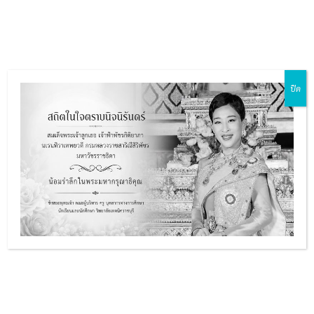
Skip
Main
to
ZH-CN
EN
MY
TH
Menu
content
ปิด
เข้า
ร่วม
e
โครงการ
สัมมนา
e
เรื่อง
ขับขี่
e
ปลอดภัย
เสริม
e
สร้าง
Read Post »
วินัย
จราจร