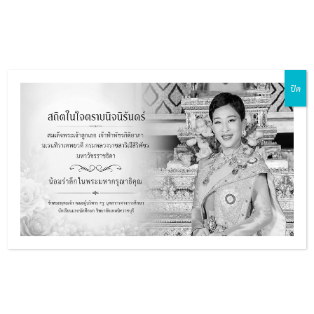
Skip
Main
to
ZH-CN
EN
MY
TH
Menu
content
ปิด
โรงเรียนช่างไม้ราชบุรี (ครูใหญ่)
e
e
นายสง่า
นายธานี
นายสุ
นาย
ถ้ากระ
วงษ์ไทย
มิตร ศรี
สนั่น จี
e
แสร์
๒๔๘๖ -
ทอง
ยังศุวัต
e
๒๔๙๐
๒๔๘๓ -
๒๔๙๐ -
๒๔๙๑ -
๒๔๘๖
๒๔๙๑
๒๔๙๗
โรงเรียนการช่างราชบุรี (อาจารย์ใหญ่)