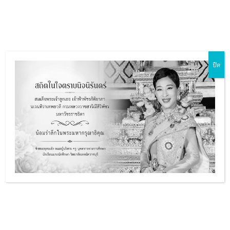
Skip
Main
to
ZH-CN
EN
MY
TH
Menu
content
ปิด
e
ประกาศประชาพิจารณ์ (ร่าง)
ประกาศและร่างเอกสารประกวด
e
ราคาซื้อเครื่องมือประจำตัวผู้เรียน
e
สายอาชีพ ประจำปีงบประมาณ
พ.ศ. 2568
e
รายละเอียด