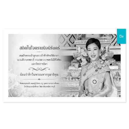
Skip
Main
to
ZH-CN
EN
MY
TH
Menu
content
ปิด
e
เรื่อง ผลการพิจารณาคัดเลือก
ตัวแทนบริษัทตรวจสุขภาพ
e
นักเรียนนักศึกษา ปีการศึกษา
e
2569
e
รายละเอียด