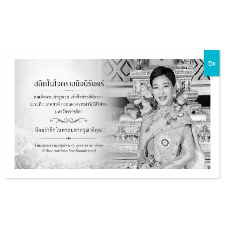
Skip
Main
to
ZH-CN
EN
MY
TH
Menu
content
ปิด
แผนปฏิบัติราชการ ประจำ
e
ปีงบประมาณ พ.ศ. 2569
e
Created by
admin
16 มิถุนายน 2026 10:52 น.
e
e
แผนปฏิบัติราชการ ประจำปีงบประมาณ พ.
ดาวน์โหลด PDF