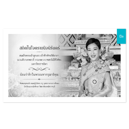
Skip
Main
to
ZH-CN
EN
MY
TH
Menu
content
ปิด
e
e
ประกาศ
e
e
เรื่อง รายชื่อผู้มีสิทธิเข้ารับการคัดเลือก
บุคคลเป็นลูกจ้างชั่วคราว ตำแหน่ง เจ้า
หน้าที่ธุรการ
รายละเอียด