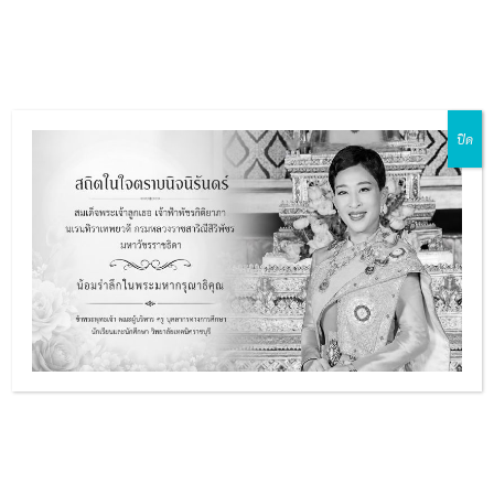
Skip
Main
to
ZH-CN
EN
MY
TH
Menu
content
ปิด
รายงานสารสนเทศเพื่อการ
e
บริหารสถานศึกษา ปี 2566
e
Created by
admin
28 กุมภาพันธ์ 2024 13:58 น.
e
e
รายงานสารสนเทศเพื่อการบริหารสถานศึ
ประจำปีการศึกษา 2566
ดาวน์โหลด PDF