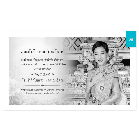
Skip
Main
to
ZH-CN
EN
MY
TH
Menu
content
ปิด
e
ข้อมูลการฝึกงานของนักเรียน
นักศึกษาและรายชื่อสถาน
ประกอบการที่ให้ความร่วมมือ
e
กับวิทยาลัย
e
ปีการศึกษา 2569
e
ปีการศึกษา 2568
ปีการศึกษา 2567
ปีการศึกษา 2566