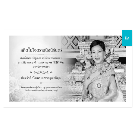
Skip
Main
to
ZH-CN
EN
MY
TH
Menu
content
ปิด
e
e
บทความวิชาการ
e
เรื่อง Vocational
Learner Skills in the
e
21 century : The
Emphasis on
Professional
Competence
บทความวิชาการ