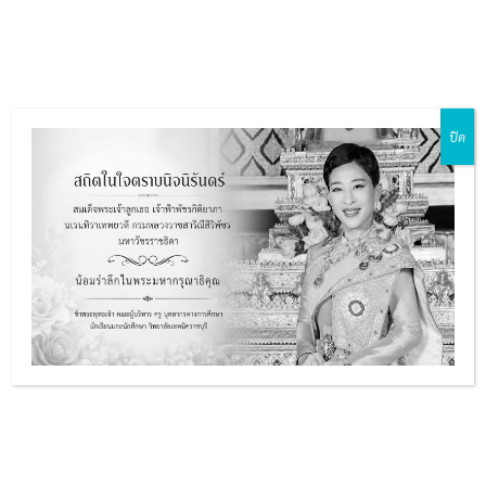
Skip
Main
to
ZH-CN
EN
MY
TH
Menu
content
ปิด
รายงาน
รายงานผลการประเมินตน […]
e
ผล
Read Post »
การ
e
ประเมิน
ตนเอง
e
(Self
Assessment
e
มาตรฐาน
มาตรฐานการอาชีวศึกษา
Report
การ
:
Read Post »
อาชีวศึกษา
SAR)
วิทยาลัย
ประจำ